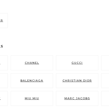
ER
s
N
CHANEL
GUCCI
BALENCIAGA
CHRISTIAN DIOR
T
MIU MIU
MARC JACOBS